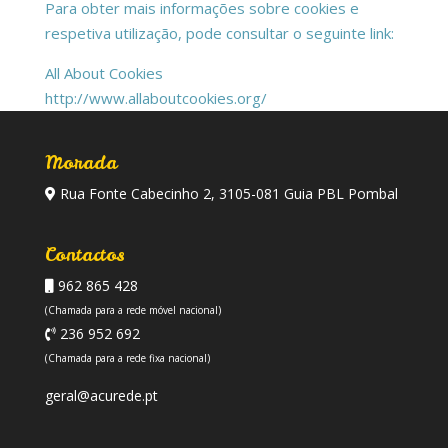
Para obter mais informações sobre cookies e
respetiva utilização, pode consultar o seguinte link:
All About Cookies
http://www.allaboutcookies.org/
Morada
Rua Fonte Cabecinho 2, 3105-081 Guia PBL Pombal
Contactos
962 865 428
(Chamada para a rede móvel nacional)
236 952 692
(Chamada para a rede fixa nacional)
geral@acurede.pt